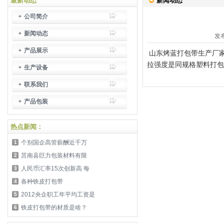
最新动态
新闻动态
公司简介
新闻动态
发布
产品展示
山东烤蓝打包带生产厂
拉强度是同规格塑料打包
生产设备
联系我们
产品包装
热点新闻：
个别国企高管薪酬近千万
1
莒南县巨力包装材料有限
2
人民币汇率15次创新高 每
3
各种铁皮打包带
4
2012央企职工年平均工资是
5
铁皮打包带的材质是啥？
6